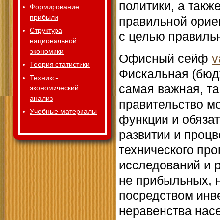
политики, а такж
Формирование
прибыли
правильной орие
Структура
с целью правиль
национальной
экономики
Офисный сейф
v
Теория статистики
Фискальная (бюдж
Технико-
самая важная, та
экономический
анализ
правительство м
Учебные материалы
функции и обязат
развитии и процв
технического пр
исследований и р
не прибыльных, 
посредством инве
неравенства нас