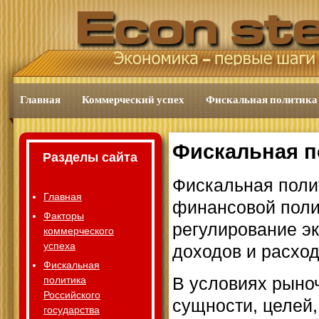
Главная
Коммерческий успех
Фискальная политика
Фискальная п
Разделы сайта
Фискальная полит
Главная
финансовой полит
Факторы
регулирование эк
коммерческого
успеха
доходов и расход
Фискальная
В условиях рыно
политика
Российского
сущности, целей
государства