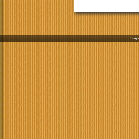
Копира