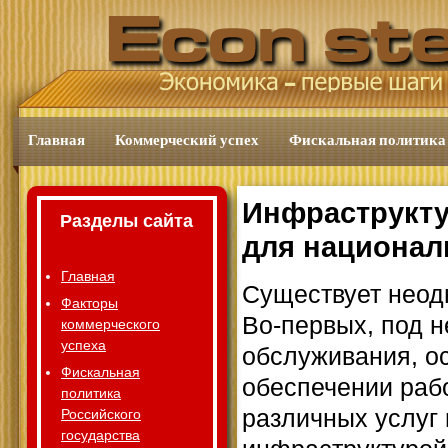
Главная
Коммерческий успех
Фискальная политика
Инфраструкту
Разделы сайта
для национал
Главная
Существует неод
Факторы
Во-первых, под 
коммерческого
успеха
обслуживания, ос
Фискальная
обеспечении раб
политика
различных услуг 
Российского
государства