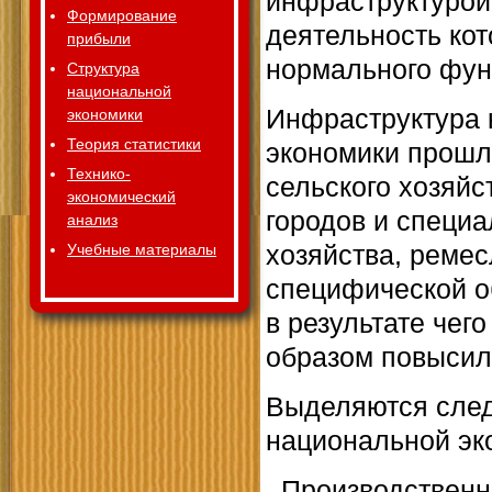
инфраструктурой
Формирование
деятельность ко
прибыли
нормального фун
Структура
национальной
Инфраструктура 
экономики
Теория статистики
экономики прошл
Технико-
сельского хозяйс
экономический
городов и специа
анализ
хозяйства, реме
Учебные материалы
специфической об
в результате че
образом повысил
Выделяются сле
национальной эк
. Производственн