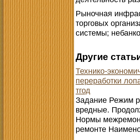
Рыночная инфрас
торговых организ
системы; небанк
Другие стать
Технико-экономич
переработки лоп
тгод
Задание Режим р
вредные. Продолж
Нормы межремонт
ремонте Наимено