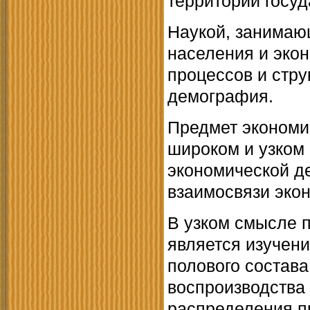
территории госуд
Наукой, занимаю
населения и эко
процессов и стру
демография.
Предмет экономи
широком и узком
экономической д
взаимосвязи эко
В узком смысле 
является изучени
полового состав
воспроизводства 
распределения п