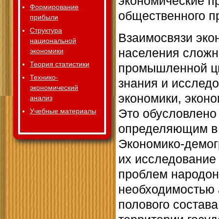
экономические п
Формирование
общественного п
прибыли
Структура
Взаимосвязи экон
национальной
населения сложн
экономики
Теория статистики
промышленной ци
Технико-
знания и исслед
экономический
экономики, экон
анализ
Это обусловлено 
Учебные материалы
определяющим в 
Экономико-демог
их исследование
проблем народон
необходимостью 
полового состава