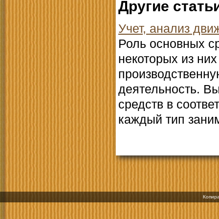
Другие стать
Учет, анализ дв
Роль основных с
некоторых из ни
производственную
деятельность. В
средств в соотве
каждый тип заним
Копира