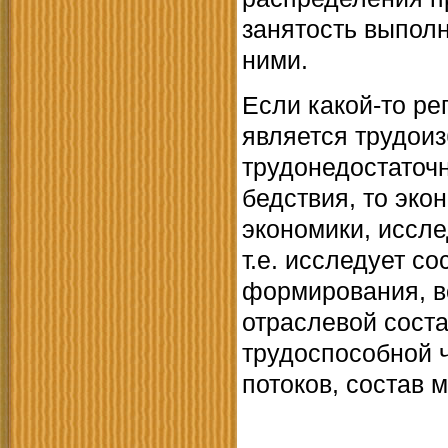
занятость выпол
ними.
Если какой-то ре
является трудоиз
трудонедостаточ
бедствия, то эко
экономики, иссле
т.е. исследует с
формирования, в
отраслевой состав
трудоспособной 
потоков, состав 