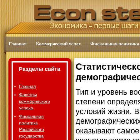
Главная
Коммерческий успех
Фискальная политика
Статистическ
Разделы сайта
демографичес
Главная
Тип и уровень во
Факторы
степени определ
коммерческого
успеха
условий жизни. В
Фискальная
демографических
политика
оказывают самое
Российского
государства