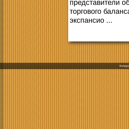
представители о
торгового баланс
экспансио ...
Копира