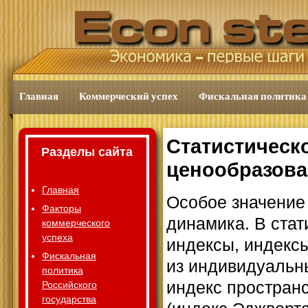
Главная
Коммерческий успех
Фискальная политика
Статистическ
Разделы сайта
ценообразов
Главная
Особое значение 
Факторы
динамика. В ста
коммерческого
успеха
индексы, индексы
Фискальная
из индивидуальн
политика
индекс простран
Российского
государства