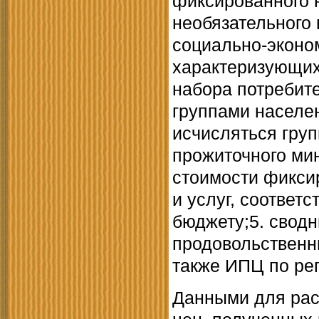
фиксированного н
необязательного 
социально-эконо
характеризующих
набора потребите
группами населе
исчисляться груп
прожиточного ми
стоимости фикси
и услуг, соотве
бюджету;5. сводн
продовольственны
также ИПЦ по рег
Данными для рас