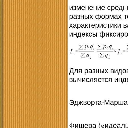
изменение средни
разных формах т
характеристики 
индексы фиксиров
Для разных видо
вычисляется инд
Эджворта-Марша
Фишера («идеал