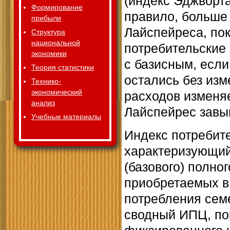
(индекс Эджворт
Формирование
правило, больше
прибыли
Лайспейреса, пок
Структура
национальной
потребительские
экономики
с базисным, если
Теория статистики
остались без изм
Технико-
экономический
расходов изменяе
анализ
Лайспейрес завы
Учебные материалы
Индекс потребите
характеризующий
(базового) полно
приобретаемых в 
потребления сем
сводный ИПЦ, по