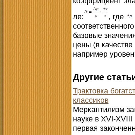
коэффициент эла
ле:
, где
соответственного
базовые значения
цены (в качестве
например уровен
Другие стать
Трактовка богатс
классиков
Меркантилизм за
науке в ХVI-ХVII
первая закончен