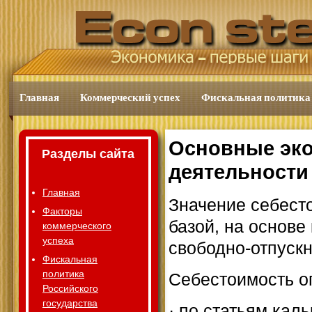
Главная
Коммерческий успех
Фискальная политика
Основные эко
Разделы сайта
деятельности
Главная
Значение себесто
Факторы
базой, на основе
коммерческого
успеха
свободно-отпуск
Фискальная
политика
Себестоимость о
Российского
государства
· по статьям кал