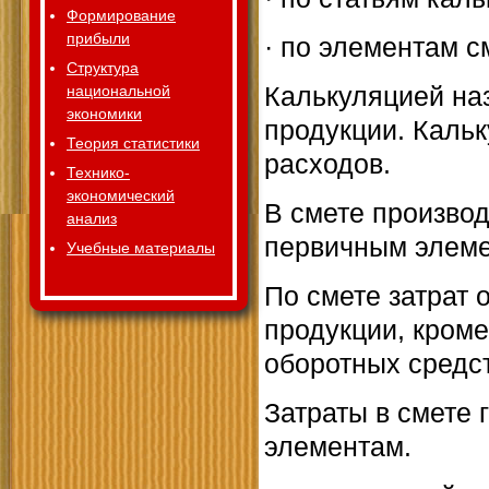
Формирование
прибыли
· по элементам с
Структура
Калькуляцией на
национальной
экономики
продукции. Каль
Теория статистики
расходов.
Технико-
экономический
В смете произво
анализ
первичным элеме
Учебные материалы
По смете затрат 
продукции, кроме
оборотных средст
Затраты в смете
элементам.