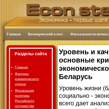
Главная
Коммерческий успех
Фискальная политика
Уровень и кач
Разделы сайта
основные кри
экономическо
Главная
Факторы
Беларусь
коммерческого
успеха
Уровень жизни (б
Фискальная
социально - экон
политика
Российского
всего дает анали
государства