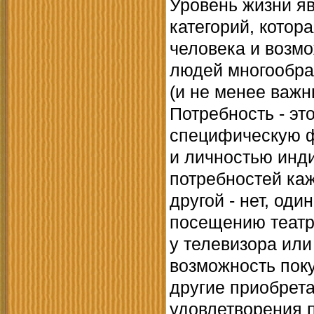
Уровень жизни я
категорий, котор
человека и возмо
людей многообра
(и не менее важн
Потребность - эт
специфическую ф
и личностью инди
потребностей каж
другой - нет, од
посещению театр
у телевизора или
возможность пок
другие приобрет
удовлетворения 