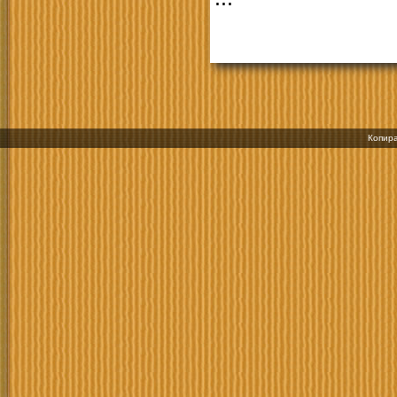
Копира