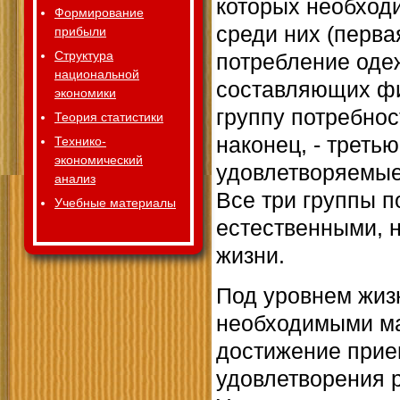
которых необход
Формирование
среди них (перва
прибыли
Структура
потребление одеж
национальной
составляющих фи
экономики
группу потребнос
Теория статистики
наконец, - треть
Технико-
экономический
удовлетворяемые
анализ
Все три группы п
Учебные материалы
естественными, 
жизни.
Под уровнем жиз
необходимыми ма
достижение прие
удовлетворения 